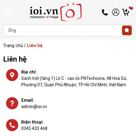
0
Hotline
Tài
G
0345
khoản
h
Hello,
T
433
Khách
t
468
Trang chủ
/
Liên hệ
Liên hệ
Địa chỉ:
Sảnh trệt (tầng 1) Lô C - cao ốc PNTechcons, 48 Hoa Sứ,
Phường 07, Quận Phú Nhuận, TP Hồ Chí Minh, Việt Nam
Email:
admin@ioi.vn
Điện thoại:
0345 433 468