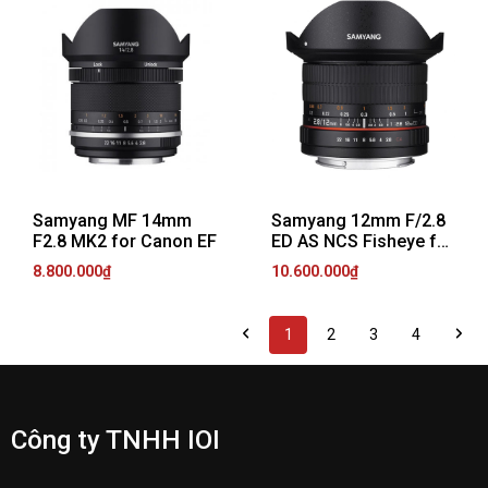
Samyang MF 14mm
Samyang 12mm F/2.8
F2.8 MK2 for Canon EF
ED AS NCS Fisheye for
Nikon AE
8.800.000₫
10.600.000₫
1
2
3
4
Công ty TNHH IOI