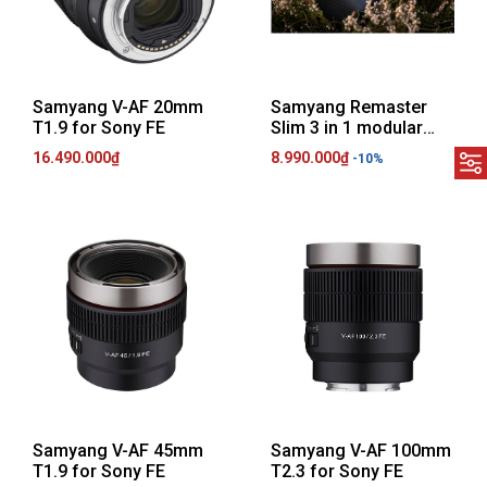
Samyang V-AF 20mm
Samyang Remaster
T1.9 for Sony FE
Slim 3 in 1 modular
lens - 21mm, 28mm
16.490.000₫
8.990.000₫
-10%
and 32mm - 3 ống kính
trong 1
Samyang V-AF 45mm
Samyang V-AF 100mm
T1.9 for Sony FE
T2.3 for Sony FE