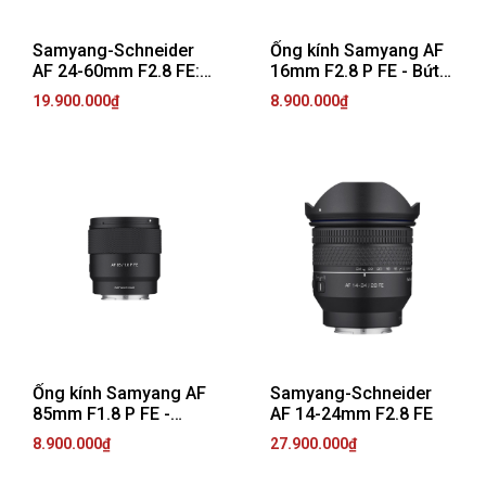
Samyang-Schneider
Ống kính Samyang AF
AF 24-60mm F2.8 FE:
16mm F2.8 P FE - Bứt
Thiết Kế Gọn Nhẹ,
phá mọi giới hạn của
19.900.000₫
8.900.000₫
Sáng Tạo Không Giới
ống kính góc rộng
Hạn
Ống kính Samyang AF
Samyang-Schneider
85mm F1.8 P FE -
AF 14-24mm F2.8 FE
Hoàn hảo cho Chân
8.900.000₫
27.900.000₫
dung và Khoảnh khắc
đặc biệt