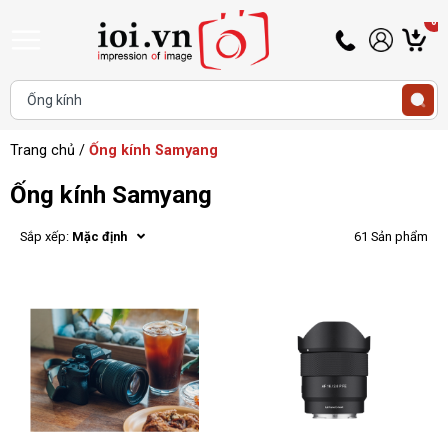
0
Hotline
Tài
G
0345
khoản
h
Hello,
T
433
Khách
t
468
Trang chủ
/
Ống kính Samyang
Ống kính Samyang
Sắp xếp:
Mặc định
61 Sản phẩm