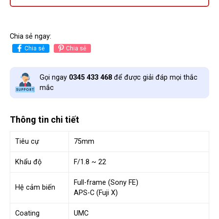
Chia sẻ ngay:
Chia sẻ
Chia sẻ
Gọi ngay
0345 433 468
để được giải đáp mọi thắc
mắc
Thông tin chi tiết
Tiêu cự
75mm
Khẩu độ
F/1.8 ~ 22
Full-frame (Sony FE)
Hệ cảm biến
APS-C (Fuji X)
Coating
UMC