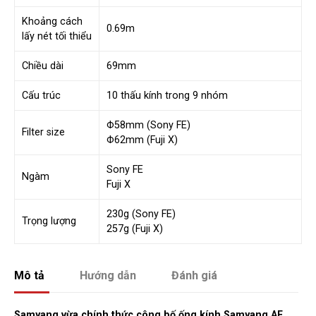
Khoảng cách
0.69m
lấy nét tối thiểu
Chiều dài
69mm
Cấu trúc
10 thấu kính trong 9 nhóm
Φ58mm (Sony FE)
Filter size
Φ62mm (Fuji X)
Sony FE
Ngàm
Fuji X
230g (Sony FE)
Trọng lượng
257g (Fuji X)
Mô tả
Hướng dẫn
Đánh giá
Samyang vừa chính thức công bố ống kính Samyang AF