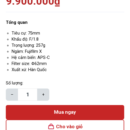
9.900.000₫
Tổng quan
Tiêu cự: 75mm
Khẩu độ: F/1.8
Trọng lượng: 257g
Ngàm: Fujifilm X
Hệ cảm biến: APS-C
Filter size: Φ62mm
Xuất xứ: Hàn Quốc
Số lượng:
–
+
Mua ngay
Cho vào giỏ