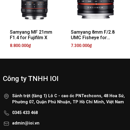
Samyang MF 21mm
Samyang 8mm F/2.8
F1.4 for Fujifilm X
UMC Fisheye for
Fujifim X
8.800.000₫
7.300.000₫
Công ty TNHH IOI
Sảnh trệt (tầng 1) Lô C - cao ốc PNTechcons, 48 Hoa Sứ,
Phường 07, Quận Phú Nhuận, TP Hồ Chí Minh, Việt Nam
0345 433 468
admin@ioi.vn