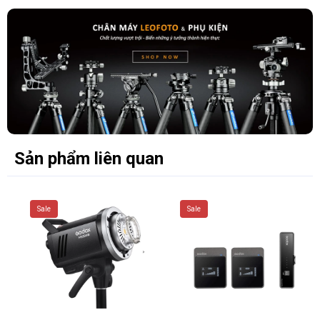
- Khung viền siêu mỏng với thiết kế rãnh xoắn: Fit + Slim mới
cho phép đính kèm thêm kính lọc quang học nhờ phương pháp
lắp đặt áp suất cao. Tất cả các -
-
Kính lọc Fit + Slim
đều được thiết kế rãnh xoắn phía trước
để dễ dàng gắn thêm một kính lọc khác hoặc nắp ống kính.
- Kính lọc được làm từ vật liệu không chì thân thiện với môi
trường (L390)
Sản phẩm liên quan
Sale
Sale
TÍNH NĂNG
- Bảo vệ ống kính khỏi bụi và trầy xước
- Kính lọc 8 lớp