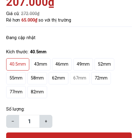
207.000₫
Giá cũ:
272.000₫
Rẻ hơn
65.000₫
so với thị trường
Đang cập nhật
Kích thước:
40.5mm
40.5mm
43mm
46mm
49mm
52mm
55mm
58mm
62mm
67mm
72mm
77mm
82mm
Số lượng:
–
+