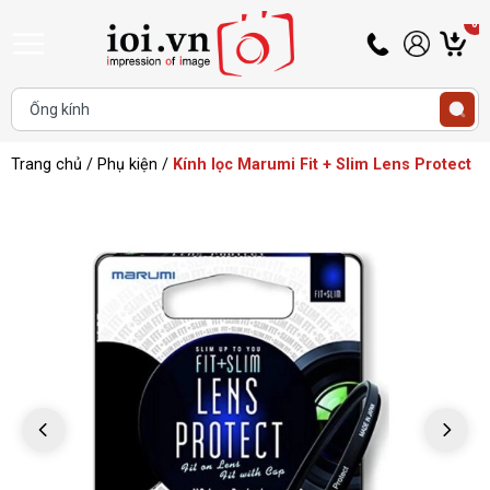
0
Hotline
Tài
G
0345
khoản
h
Hello,
T
433
Khách
t
468
Trang chủ
/
Phụ kiện
/
Kính lọc Marumi Fit + Slim Lens Protect