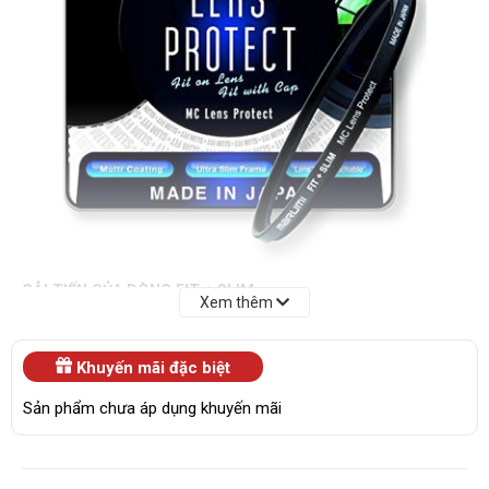
CẢI TIẾN CỦA DÒNG FIT + SLIM
Xem thêm
- Kính lọc nhiều lớp và khung kính làm từ nhôm satin giúp giảm
bớt sự phản xạ
Khuyến mãi đặc biệt
- Trọng lượng
Sản phẩm chưa áp dụng khuyến mãi
+ Kính lọc bảo vệ: 11g
+ Kính lọc Circular PL: 9g