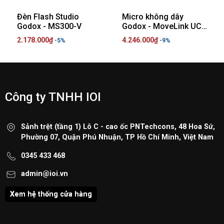
- Khung viền siêu mỏng
Đèn Flash Studio
Micro không dây
- Có thể gắn nắp ống kính
Godox - MS300-V
Godox - MoveLink UC2
Kit -LT2 Kit
2.178.000₫
4.246.000₫
-5%
-9%
Công ty TNHH IOI
Sảnh trệt (tầng 1) Lô C - cao ốc PNTechcons, 48 Hoa Sứ,
Phường 07, Quận Phú Nhuận, TP Hồ Chí Minh, Việt Nam
0345 433 468
admin@ioi.vn
Xem hệ thống cửa hàng