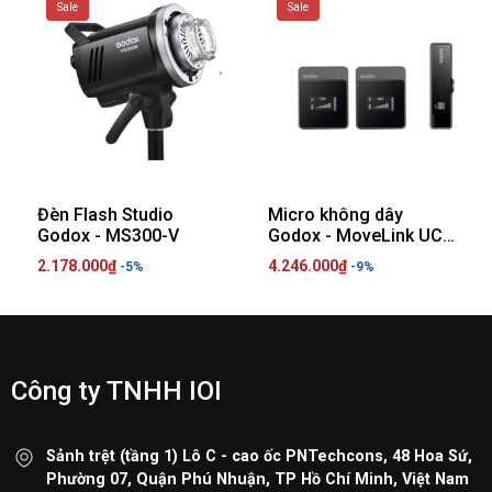
Sale
Sale
Đèn Flash Studio
Micro không dây
Godox - MS300-V
Godox - MoveLink UC2
Kit -LT2 Kit
2.178.000₫
4.246.000₫
-5%
-9%
Công ty TNHH IOI
Sảnh trệt (tầng 1) Lô C - cao ốc PNTechcons, 48 Hoa Sứ,
Phường 07, Quận Phú Nhuận, TP Hồ Chí Minh, Việt Nam