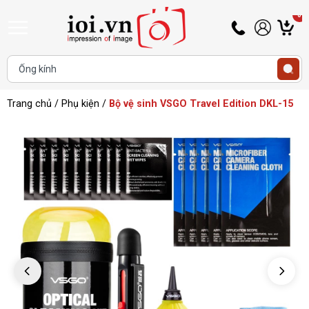
0
Hotline
Tài
G
0345
khoản
h
Hello,
T
433
Khách
t
468
Trang chủ
/
Phụ kiện
/
Bộ vệ sinh VSGO Travel Edition DKL-15